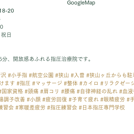
GoogleMap
8-20
6
0
、祝日
5分、開放感あふれる指圧治療院です。
所沢
#小手指
#航空公園
#狭山
#入曽
#狭山ヶ丘からも駐
けます
#指圧
#マッサージ
#整体
#カイロ
#リラクゼー
#国家資格
#頭痛
#肩コリ
#腰痛
#自律神経の乱れ
#血
腸調子改善
#小顔
#疲労回復
#子育て疲れ
#眼精疲労
#
練習会
#寒暖差疲労
#指圧練習会
#日本指圧専門学校