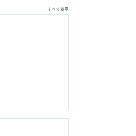
すべて表示
26年 基本指圧練習会日