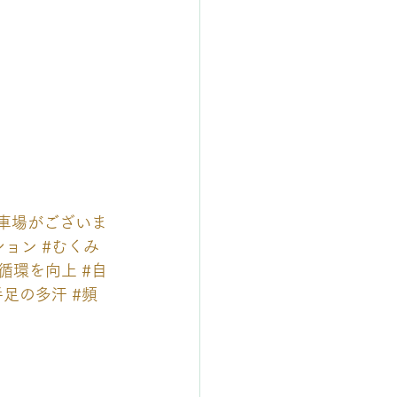
車場がございま
ション
#むくみ
液循環を向上
#自
手足の多汗
#頻