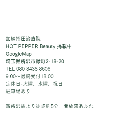
加納指圧治療院
HOT PEPPER Beauty 掲載中
GoogleMap
埼玉県所沢市緑町2-18-20
TEL 080 8438 8606
9:00〜最終受付18:00
定休日-火曜、水曜、祝日
駐車場あり
新所沢駅より徒歩約5分、開放感あふれ
る指圧治療院です。
#新所沢
#所沢
#西所沢
#小手指
#航空
公園
#狭山
#入曽
#狭山ヶ丘からも駐