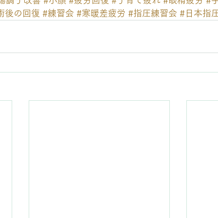
腸調子改善
#小顔
#疲労回復
#子育て疲れ
#眼精疲労
#
術後の回復
#練習会
#寒暖差疲労
#指圧練習会
#日本指