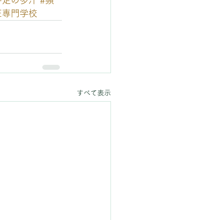
手足の多汗
#頻
圧専門学校
すべて表示