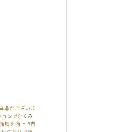
車場がございま
ション
#むくみ
液循環を向上
#自