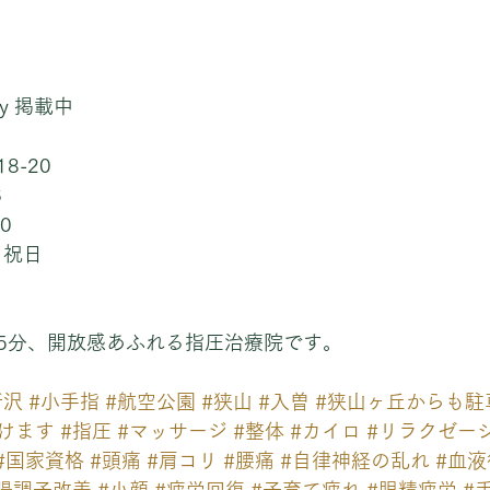
uty 掲載中
8-20
6
0
、祝日
5分、開放感あふれる指圧治療院です。
所沢
#小手指
#航空公園
#狭山
#入曽
#狭山ヶ丘からも駐
けます
#指圧
#マッサージ
#整体
#カイロ
#リラクゼー
#国家資格
#頭痛
#肩コリ
#腰痛
#自律神経の乱れ
#血