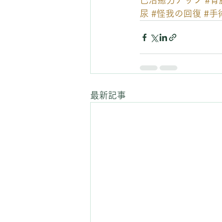
己治癒力アップ
#胃
尿
#怪我の回復
#手
最新記事