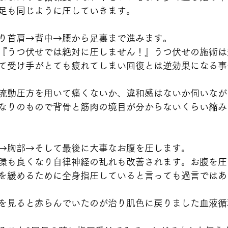
足も同じように圧していきます。
り首肩→背中→腰から足裏まで進みます。
『うつ伏せでは絶対に圧しません！』うつ伏せの施術は
て受け手がとても疲れてしまい回復とは逆効果になる事
流動圧方を用いて痛くないか、違和感はないか伺いなが
なりのもので背骨と筋肉の境目が分からないくらい縮み
→胸部→そして最後に大事なお腹を圧します。
環も良くなり自律神経の乱れも改善されます。お腹を圧
を緩めるために全身指圧していると言っても過言ではあ
を見ると赤らんでいたのが治り肌色に戻りました血液循