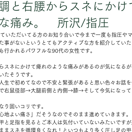
調と右腰からスネにかけ
な痛み。 所沢/指圧
っていただいてる方のお知り合いで今まで一度も指圧や
た事がないというとてもアクティブな方を紹介していた
も行かれるパワフルな90代の女性です。
らスネにかけて痺れのような痛みがあるのが気になるが
いたそうです。
人生で初めてなので不安と緊張があると思い色々お話を
で右鼠径部→大腿前側と内側→膝→そして今気になって
なり固いコリです。
心地よい痛さ」だそうなのでそのまま進めていきます。
甲と足指を見るとご本人は気付いていないみたいですが
ままスネを循環良くなれ！といつもより多く圧し足の甲