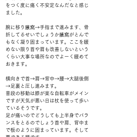
をつく度に痛く不安定なんだなと感じ
ました。
腕に移り腋窩→手指まで進みます、骨
折してるせいでしょうか腋窩がとんで
もなく凝り固まっています。ここを緩
めない限り首や肩も改善しないという
くらい大事な場所なのでよーく緩めて
おきます。
横向きで首→肩→背中→腰→大腿後側
→足裏と圧し進みます。
普段の移動は膝が楽な自転車がメイン
ですが天気が悪い日は杖を使って歩い
ているそうです。
足が痛いのでどうしても上半身でバラ
ンスをとるのでしょう首や肩、背中ま
で板のように固まっています。そして