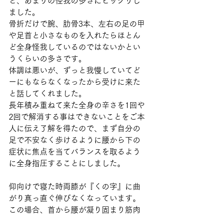
と、あまりの怪我の多さにビックリし
ました。
骨折だけで腕、肋骨3本、左右の足の甲
や足首と小さなものを入れたらほとん
ど全身怪我しているのではないかとい
うくらいの多さです。
体調は悪いが、ずっと我慢していてど
ーにもならなくなったから受けに来た
と話してくれました。
長年積み重ねて来た全身の辛さを1回や
2回で解消する事はできないことをご本
人に伝え了解を得たので、まず自分の
足で不安なく歩けるように腰から下の
症状に焦点を当てバランスを取るよう
に全身指圧することにしました。
仰向けで寝た時両膝が『くの字』に曲
がり真っ直ぐ伸びなくなっています。
この場合、首から腰が凝り固まり筋肉