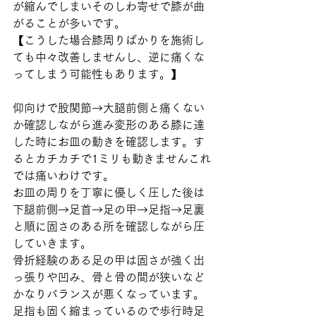
が縮んでしまいそのしわ寄せで膝が曲
がることが多いです。
【こうした場合膝周りばかりを施術し
ても中々改善しませんし、逆に痛くな
ってしまう可能性もあります。】
仰向けで股関節→大腿前側と痛くない
か確認しながら進み変形のある膝に達
した時にお皿の動きを確認します。す
るとカチカチで1ミリも動きませんこれ
では痛いわけです。
お皿の周りを丁寧に優しく圧した後は
下腿前側→足首→足の甲→足指→足裏
と順に固さのある所を確認しながら圧
していきます。
骨折経験のある足の甲は固さが強く出
っ張りや凹み、骨と骨の間が狭いなど
かなりバランスが悪くなっています。
足指も固く縮まっているので歩行時足